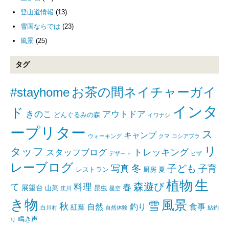
登山道情報
(13)
雪国ならでは
(23)
風景
(25)
タグ
#stayhome
お茶の間ネイチャーガイ
インタ
ド
きのこ
アウトドア
どんぐるみの森
イワナシ
ープリター
ス
キャンプ
ウォーキング
クマ
コシアブラ
リ
タッフ
トレッキング
スタッフブログ
デザート
ピザ
レーブログ
写真
冬
子ども
子育
レストラン
厨房
夏
生
植物
森遊び
て
料理
春
展望台
山菜
昆虫
庄川
星空
き物
風景
雪
秋
自然
釣り
食事
紅葉
白川村
自然体験
鮎釣
鳴き声
り