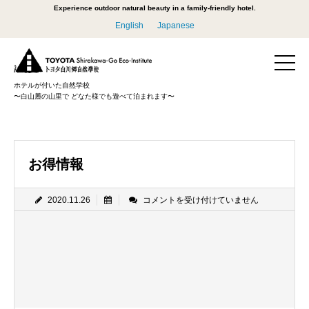
Experience outdoor natural beauty in a family-friendly hotel.
English
Japanese
ホテルが付いた自然学校
〜白山麓の山里で どなた様でも遊べて泊まれます〜
お得情報
お
2020.11.26
コメントを受け付けていません
得
情
報
は