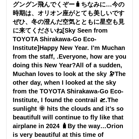
グングン飛んでくぞー🧳ちなみに…今の
時期は、オリオン座がとても美しいです
ぜひ、冬の澄んだ空気とともに星空も見
に来てくださいね[Sky Seen from
TOYOTA Shirakawa-Go Eco-
Institute]Happy New Year. I'm Muchan
from the staff, .Everyone, how are you
doing this New Year?All of a sudden,
Muchan loves to look at the sky 🔭The
other day, when I looked at the sky
from the TOYOTA Shirakawa-Go Eco-
Institute, I found the contrail 🛫️.The
sunlight 🌞 hits the clouds and it’s so
beautifulI will continue to fly like that
airplane in 2024 🧳By the way…Orion
is very beautiful at this time of