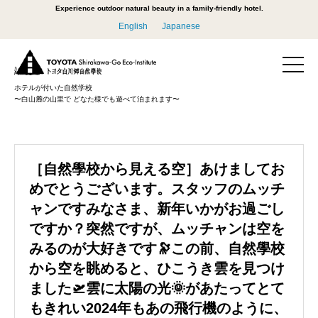
Experience outdoor natural beauty in a family-friendly hotel.
English
Japanese
ホテルが付いた自然学校
〜白山麓の山里で どなた様でも遊べて泊まれます〜
［自然學校から見える空］あけましてお
めでとうございます。スタッフのムッチ
ャンですみなさま、新年いかがお過ごし
ですか？突然ですが、ムッチャンは空を
みるのが大好きです🔭この前、自然學校
から空を眺めると、ひこうき雲を見つけ
ました🛫️雲に太陽の光🌞があたってとて
もきれい2024年もあの飛行機のように、