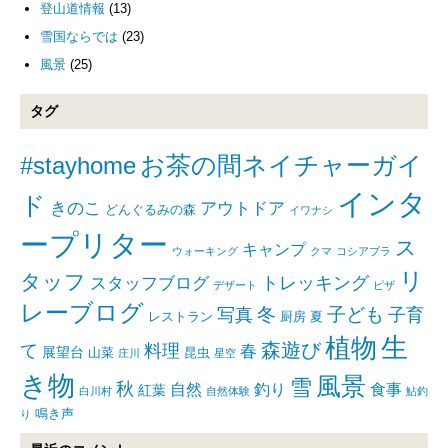
登山道情報
(13)
雪国ならでは
(23)
風景
(25)
タグ
#stayhome
お茶の間ネイチャーガイ
インタ
ド
きのこ
アウトドア
どんぐるみの森
イワナシ
ープリター
ス
キャンプ
ウォーキング
クマ
コシアブラ
リ
タッフ
トレッキング
スタッフブログ
デザート
ピザ
レーブログ
写真
冬
子ども
子育
レストラン
厨房
夏
生
植物
森遊び
て
料理
春
展望台
山菜
昆虫
庄川
星空
き物
風景
雪
秋
自然
釣り
食事
紅葉
白川村
自然体験
鮎釣
鳴き声
り