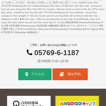
とても美しいですぜひ、冬の澄んだ空気とともに星空も見に来てくださいね[Sky Seen from
TOYOTA Shirakawa-Go Eco-Institute]Happy New Year. I'm Muchan from the staff, .Everyone,
how are you doing this New Year?All of a sudden, Muchan loves to look at the sky 🔭The other
day, when I looked at the sky from the TOYOTA Shirakawa-Go Eco-Institute, I found the
contrail 🛫️.The sunlight 🌞 hits the clouds and it’s so beautifulI will continue to fly like that
airplane in 2024 🧳By the way…Orion is very beautiful at this time of yearPlease come and
enjoy the clear winter air and see the starry sky #トヨタ白川郷自然學校 #toyotashirakawago #
白川郷 #世界遺産 #shirakawago #自然体験 #感動体験 #星空 #オリオン座 #スタッフブログ #飛
行機雲 #澄んだ空 #contrail #orion #starrysky #natureexperience #staffblog #winter #japan #trip
#予約受付中 #familytrip #家族旅行
ご予約・お問い合わせはお気軽にどうぞ!
05769-6-1187
受付時間 9:00~18:00
アクセス
宿泊予約