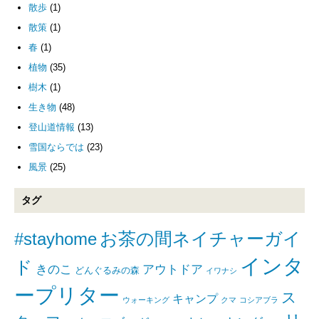
散歩
(1)
散策
(1)
春
(1)
植物
(35)
樹木
(1)
生き物
(48)
登山道情報
(13)
雪国ならでは
(23)
風景
(25)
タグ
#stayhome
お茶の間ネイチャーガイ
インタ
ド
きのこ
アウトドア
どんぐるみの森
イワナシ
ープリター
ス
キャンプ
ウォーキング
クマ
コシアブラ