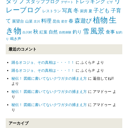
リ
タッフ
トレッキング
スタッフブログ
デザート
ピザ
レーブログ
写真
冬
子ども
子育
レストラン
厨房
夏
生
植物
森遊び
て
料理
春
展望台
山菜
昆虫
庄川
星空
き物
風景
雪
秋
自然
釣り
食事
紅葉
白川村
自然体験
鮎釣
鳴き声
り
最近のコメント
踊るオコジョ、その真相は・・・！！
に
ふくらＰ
より
踊るオコジョ、その真相は・・・！！
に
ふくらＰ
より
秘伝！ 図鑑に書いてないクワガタの捕まえ方
に
返信してね!!
より
秘伝！ 図鑑に書いてないクワガタの捕まえ方
に
アマドゥー
よ
り
秘伝！ 図鑑に書いてないクワガタの捕まえ方
に
アマドゥー
よ
り
アーカイブ