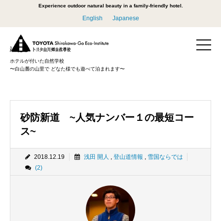
Experience outdoor natural beauty in a family-friendly hotel.
English
Japanese
ホテルが付いた自然学校
〜白山麓の山里で どなた様でも遊べて泊まれます〜
砂防新道 ~人気ナンバー１の最短コー
ス~
2018.12.19
浅田 開人
,
登山道情報
,
雪国ならでは
(2)