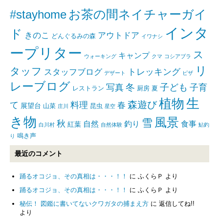
#stayhome
お茶の間ネイチャーガイ
インタ
ド
きのこ
アウトドア
どんぐるみの森
イワナシ
ープリター
ス
キャンプ
ウォーキング
クマ
コシアブラ
リ
タッフ
トレッキング
スタッフブログ
デザート
ピザ
レーブログ
写真
冬
子ども
子育
レストラン
厨房
夏
生
植物
森遊び
て
料理
春
展望台
山菜
昆虫
庄川
星空
き物
風景
雪
秋
自然
釣り
食事
紅葉
白川村
自然体験
鮎釣
鳴き声
り
最近のコメント
踊るオコジョ、その真相は・・・！！
に
ふくらＰ
より
踊るオコジョ、その真相は・・・！！
に
ふくらＰ
より
秘伝！ 図鑑に書いてないクワガタの捕まえ方
に
返信してね!!
より