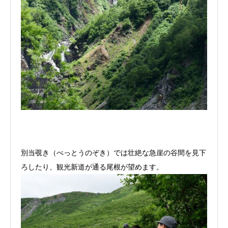
別当覗き（べっとうのぞき）では壮絶な急崖の谷間を見下
ろしたり、観光新道が通る尾根が望めます。