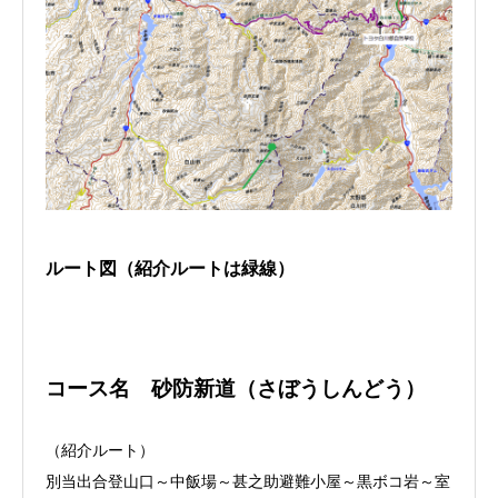
ルート図（紹介ルートは緑線）
コース名 砂防新道（さぼうしんどう）
（紹介ルート）
別当出合登山口～中飯場～甚之助避難小屋～黒ボコ岩～室