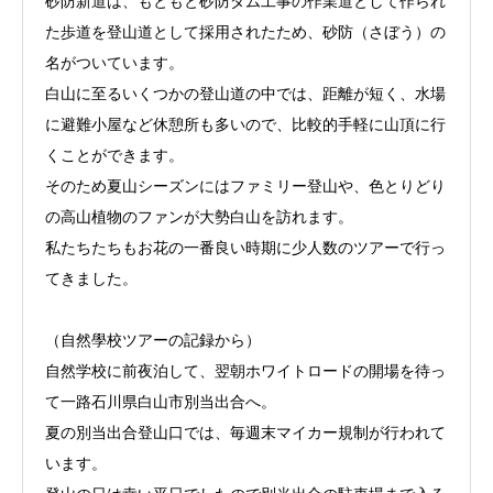
砂防新道は、もともと砂防ダム工事の作業道として作られ
た歩道を登山道として採用されたため、砂防（さぼう）の
名がついています。
白山に至るいくつかの登山道の中では、距離が短く、水場
に避難小屋など休憩所も多いので、比較的手軽に山頂に行
くことができます。
そのため夏山シーズンにはファミリー登山や、色とりどり
の高山植物のファンが大勢白山を訪れます。
私たちたちもお花の一番良い時期に少人数のツアーで行っ
てきました。
（自然學校ツアーの記録から）
自然学校に前夜泊して、翌朝ホワイトロードの開場を待っ
て一路石川県白山市別当出合へ。
夏の別当出合登山口では、毎週末マイカー規制が行われて
います。