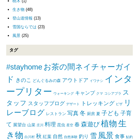
樹木
(1)
生き物
(48)
登山道情報
(13)
雪国ならでは
(23)
風景
(25)
タグ
#stayhome
お茶の間ネイチャーガイ
インタ
ド
きのこ
アウトドア
どんぐるみの森
イワナシ
ープリター
ス
キャンプ
ウォーキング
クマ
コシアブラ
リ
タッフ
トレッキング
スタッフブログ
デザート
ピザ
レーブログ
写真
冬
子ども
子育
レストラン
厨房
夏
生
植物
森遊び
て
料理
春
展望台
山菜
昆虫
庄川
星空
き物
風景
雪
秋
自然
釣り
食事
紅葉
白川村
自然体験
鮎釣