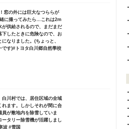
℃！窓の外には巨大なつらら️が
緒に撮ってみたら…これは2m
水が供給されるので、まだまだ
落下したときに危険なので、お
とになりました。(ちょっと、
です)#トヨタ白川郷自然學校
。白川村では、居住区域の全域
くれます。しかしそれが間に合
職員が敷地内を除雪していま
ロータリー除雪機が活躍しまし
寒波 #雪国