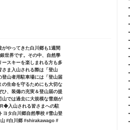
波がやってきた白川郷も1週間
面銀世界です。その中、自然學
リースキーを楽しまれる方も多
皆さま入山される際は「登山
の登山者用駐車場には「登山届
まの生命を守るためにも大切な
ぜひ、装備の充実＆登山届の提
司山では過去に大規模な雪崩が
anWbR◆入山される皆さまへの駐
iEC#トヨタ白川郷自然學校 #雪山登
#白川郷 #shirakawago #