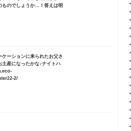
のものでしょうか…！答えは明
ーケーションに来られたお父さ
お土産になったかな♪ナイトハ
eco-
nter22-2/