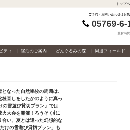
トップペ
ご予約・お問い合わせはお気
05769-6-
受付時間 9
ビティ
宿泊のご案内
どんぐるみの森
周辺フィールド
雪となった自然學校の周囲は、
化粧直しをしたかのように真っ
けの雪遊び貸切プラン」では
花火大会を開催！ろうそく🕯に
り合い、夏とは違った幻想的な
族だけの雪遊び貸切プラン」も