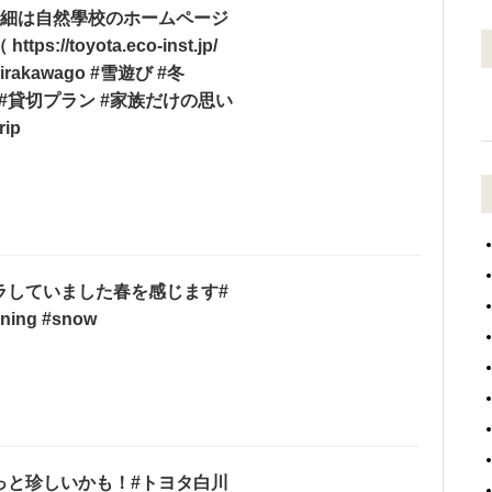
詳細は自然學校のホームページ
/toyota.eco-inst.jp/
rakawago #雪遊び #冬
an #貸切プラン #家族だけの思い
rip
ラしていました春を感じます#
ing #snow
っと珍しいかも！#トヨタ白川