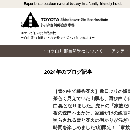
Experience outdoor natural beauty in a family-friendly hotel.
ホテルが付いた自然学校
〜白山麓の山里で どなた様でも遊べて泊まれます〜
トヨタ白川郷自然學校について
アクティ
2024年のブログ記事
［雪の中で線香花火］数日ぶりの降
茶色く見えていた山肌も、再び白く
白🏔となりました。先日の「家族だ
夜の森🦉へ出かけ、家族だけの線香
照らされる雪と花火の明かりが混ざ
時間を楽しめました1組限定！「家