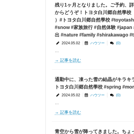
残り1ヶ月となりました。ご予約、
からどうぞ！トヨタ白川郷自然學校（ https:/
）#トヨタ白川郷自然學校 #toyotashi
#snow #家族旅行 #自然体験 #jap
出 #nature #family #shirakawago #t
2024.05.02
ハウツー
(0)
…
記事を読む
通勤中に、凍った雪の結晶がキラキ
トヨタ白川郷自然學校 #spring #morn
2024.05.02
ハウツー
(0)
…
記事を読む
青空から雪が降ってきました。ちょ