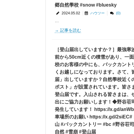
郷自然學校 #snow #bluesky
2024.05.02
ハウツー
(0)
…
記事を読む
［登山届出していますか？］最強寒
前から50cm近くの積雪があり、一
校のお客様の中にも、バックカント
くお越しになっております。さて、
届」出していますか？自然學校近く
ポスト」が設置されています。皆さ
登山届です。入山される皆さまは、
出にご協力お願いします！◆野谷荘
発生しています！ https://x.gd/
車場所のお願い https://x.gd/2s
山 #バックカントリー #bc #野谷荘司山 
自然 #雪崩 #登山届