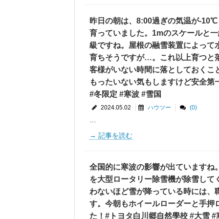
昨日の朝は、8:00過ぎの気温が-10
育っていました。1mのスケールと一
級ですね。屋根の融雪装置によって
育ちそうですが…。これ以上育つと
客様がいない時間に落としておくこ
もったいない気もしますけど安全第一
#冬限定 #寒波 #雪国
2024.05.02
ハウツー
(0)
…
記事を読む
全国的に寒波の影響が出ていますね
を大型ロータリー除雪機が除雪して
わないほど雪が降っている時には、
す。今朝もホイールローダーと手押
た！#トヨタ白川郷自然學校 #大雪 #