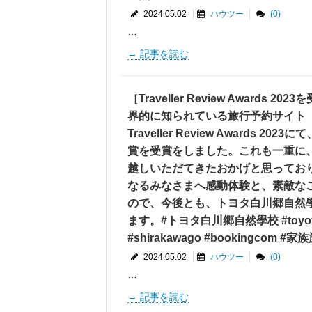
2024.05.02
ハウツー
(0)
…
記事を読む
［Traveller Review Awards
界的に知られている旅行予約サイト「Bo
Traveller Review Awards 202
賞を受賞をしました。これも一重に
越しいただてきたおかげと思ってお
なるみなさまへ感動体験と、素敵な
ので、今後とも、トヨタ白川郷自然
ます。#トヨタ白川郷自然學校 #toyotas
#shirakawago #bookingcom #家族
2024.05.02
ハウツー
(0)
…
記事を読む