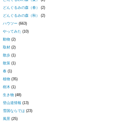
どんぐるみの森（春）
(2)
どんぐるみの森（秋）
(2)
ハウツー
(663)
やってみた
(10)
動物
(2)
取材
(2)
散歩
(1)
散策
(1)
春
(1)
植物
(35)
樹木
(1)
生き物
(48)
登山道情報
(13)
雪国ならでは
(23)
風景
(25)