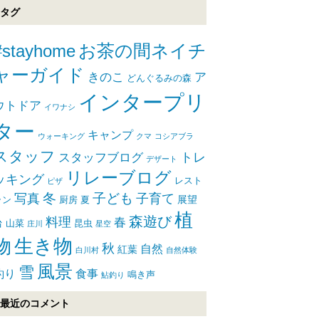
タグ
#stayhome
お茶の間ネイチ
ャーガイド
きのこ
ア
どんぐるみの森
インタープリ
ウトドア
イワナシ
ター
キャンプ
ウォーキング
クマ
コシアブラ
スタッフ
トレ
スタッフブログ
デザート
リレーブログ
ッキング
レスト
ピザ
写真
冬
子ども
子育て
展望
ラン
厨房
夏
植
森遊び
料理
春
台
山菜
昆虫
庄川
星空
生き物
物
秋
自然
紅葉
白川村
自然体験
風景
雪
釣り
食事
鳴き声
鮎釣り
最近のコメント