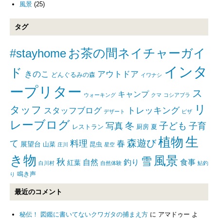
風景
(25)
タグ
#stayhome
お茶の間ネイチャーガイ
インタ
ド
きのこ
アウトドア
どんぐるみの森
イワナシ
ープリター
ス
キャンプ
ウォーキング
クマ
コシアブラ
リ
タッフ
トレッキング
スタッフブログ
デザート
ピザ
レーブログ
写真
冬
子ども
子育
レストラン
厨房
夏
生
植物
森遊び
て
料理
春
展望台
山菜
昆虫
庄川
星空
き物
風景
雪
秋
自然
釣り
食事
紅葉
白川村
自然体験
鮎釣
鳴き声
り
最近のコメント
秘伝！ 図鑑に書いてないクワガタの捕まえ方
に
アマドゥー
よ