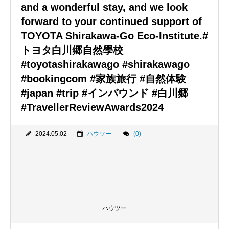
and a wonderful stay, and we look
forward to your continued support of
TOYOTA Shirakawa-Go Eco-Institute.#
トヨタ白川郷自然學校
#toyotashirakawago #shirakawago
#bookingcom #家族旅行 #自然体験
#japan #trip #インバウンド #白川郷
#TravellerReviewAwards2024
2024.05.02
ハウツー
(0)
ハウツー