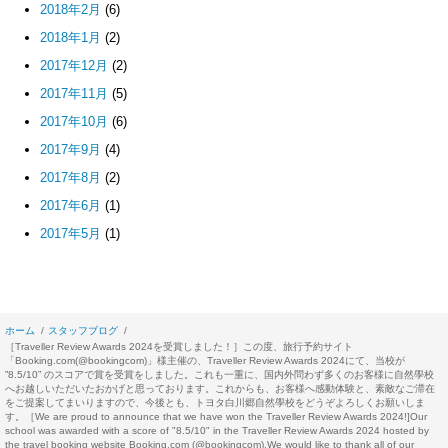
2018年2月
(6)
2018年1月
(2)
2017年12月
(2)
2017年11月
(5)
2017年10月
(6)
2017年9月
(4)
2017年8月
(2)
2017年6月
(1)
2017年5月
(1)
ホーム
スタッフブログ
［Traveller Review Awards 2024を受賞しました！］この度、旅行予約サイト
「Booking.com(@bookingcom)」様主催の、Traveller Review Awards 2024にて、当校が
”8.5/10” のスコアで賞を受賞をしました。これも一重に、国内外問わず多くのお客様に自然學校
へお越しいただいたおかげと思っております。これからも、お客様へ感動体験と、素敵なご滞在
をご提案してまいりますので、今後とも、トヨタ白川郷自然學校をどうぞよろしくお願いしま
す。［We are proud to announce that we have won the Traveller Review Awards 2024!]Our
school was awarded with a score of "8.5/10" in the Traveller Review Awards 2024 hosted by
the travel booking website Booking.com (@bookingcom).We would like to thank all of our