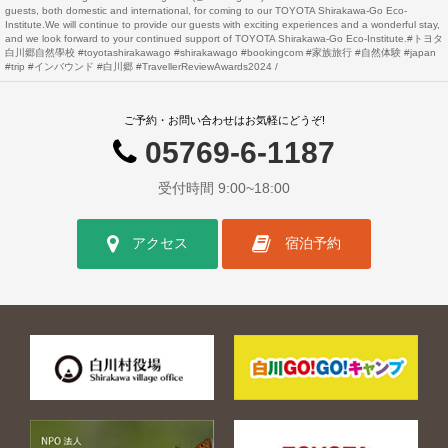
guests, both domestic and international, for coming to our TOYOTA Shirakawa-Go Eco-
Institute.We will continue to provide our guests with exciting experiences and a wonderful stay,
and we look forward to your continued support of TOYOTA Shirakawa-Go Eco-Institute.#トヨタ
白川郷自然學校 #toyotashirakawago #shirakawago #bookingcom #家族旅行 #自然体験 #japan
#trip #インバウンド #白川郷 #TravellerReviewAwards2024
ご予約・お問い合わせはお気軽にどうぞ!
05769-6-1187
受付時間 9:00~18:00
アクセス
宿泊予約