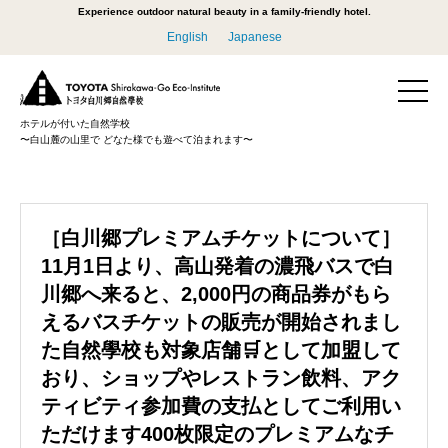
Experience outdoor natural beauty in a family-friendly hotel.
English
Japanese
ホテルが付いた自然学校
〜白山麓の山里で どなた様でも遊べて泊まれます〜
［白川郷プレミアムチケットについて］
11月1日より、高山発着の濃飛バスで白
川郷へ来ると、2,000円の商品券がもら
えるバスチケットの販売が開始されまし
た自然學校も対象店舗🛒として加盟して
おり、ショップやレストラン飲料、アク
ティビティ参加費の支払としてご利用い
ただけます400枚限定のプレミアムなチ