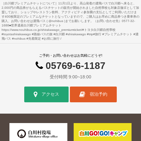
［白川郷プレミアムチケットについて］11月1日より、高山発着の濃飛バスで白川郷へ来ると、
2,000円の商品券がもらえるバスチケットの販売が開始されました自然學校も対象店舗🛒として加
盟しており、ショップやレストラン飲料、アクティビティ参加費の支払としてご利用いただけま
す400枚限定のプレミアムなチケットとなっていますので、ご購入はお早めに商品券つき乗車券の
購入、お問い合わせは濃飛バス ( @nohibus )までお願いします。（お問い合わせ先）0577-32-
1688■世界遺産白川郷プレミアムチケット
https://www.nouhibus.co.jp/shirakawago_premiumticket/#トヨタ白川郷自然學校
#toyotashirakawago #路線バスの旅 #白川郷 #shirakawago #trip#旅行 #プレミアムチケット #濃
飛バス #nohibus #先着限定 #お得に旅行
ご予約・お問い合わせはお気軽にどうぞ!
05769-6-1187
受付時間 9:00~18:00
アクセス
宿泊予約