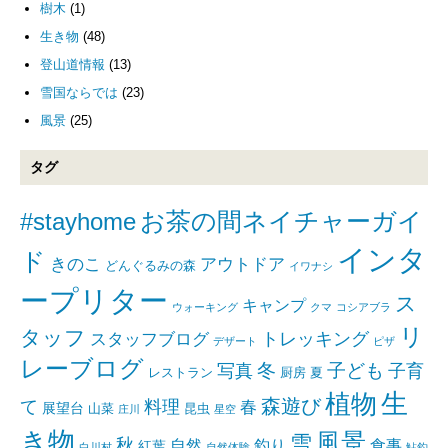
樹木
(1)
生き物
(48)
登山道情報
(13)
雪国ならでは
(23)
風景
(25)
タグ
#stayhome
お茶の間ネイチャーガイ
インタ
ド
きのこ
アウトドア
どんぐるみの森
イワナシ
ープリター
ス
キャンプ
ウォーキング
クマ
コシアブラ
リ
タッフ
トレッキング
スタッフブログ
デザート
ピザ
レーブログ
写真
冬
子ども
子育
レストラン
厨房
夏
生
植物
森遊び
て
料理
春
展望台
山菜
昆虫
庄川
星空
き物
風景
雪
秋
自然
釣り
食事
紅葉
白川村
自然体験
鮎釣