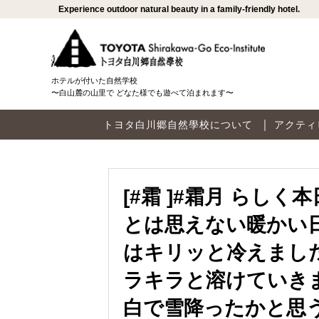
Experience outdoor natural beauty in a family-friendly hotel.
ホテルが付いた自然学校
〜白山麓の山里で どなた様でも遊べて泊まれます〜
トヨタ白川郷自然學校について
アクティ
[#霜 ]#霜月 らし
とは思えない暖かい
はキリッと冷えまし
ラキラと溶けていき
白で雪降ったかと思う #