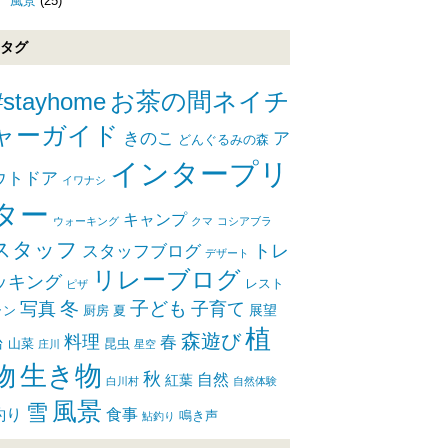
風景
(25)
タグ
#stayhome
お茶の間ネイチ
ャーガイド
きのこ
ア
どんぐるみの森
インタープリ
ウトドア
イワナシ
ター
キャンプ
ウォーキング
クマ
コシアブラ
スタッフ
トレ
スタッフブログ
デザート
リレーブログ
ッキング
レスト
ピザ
写真
冬
子ども
子育て
展望
ラン
厨房
夏
植
森遊び
料理
春
台
山菜
昆虫
庄川
星空
生き物
物
秋
自然
紅葉
白川村
自然体験
風景
雪
釣り
食事
鳴き声
鮎釣り