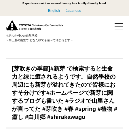
Experience outdoor natural beauty in a family-friendly hotel.
English
Japanese
ホテルが付いた自然学校
〜白山麓の山里で どなた様でも遊べて泊まれます〜
[芽吹きの季節]#新芽 で検索すると生命
力と緑に癒されるようです。自然學校の
周辺にも新芽が溢れてきたので皆様にお
すそ分けです#ホームページで新芽に関
するブログも書いた #ラジオで山里さん
が言ってた #芽吹き #春 #spring #植物 #
癒し #白川郷 #shirakawago