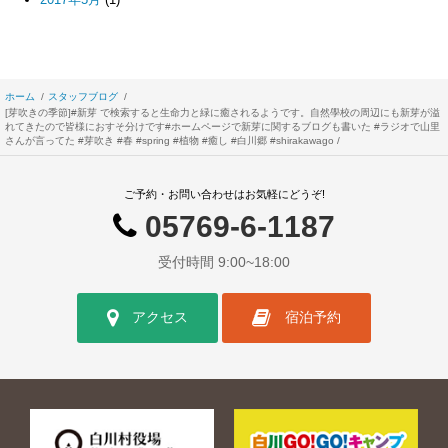
ホーム
スタッフブログ
[芽吹きの季節]#新芽 で検索すると生命力と緑に癒されるようです。自然學校の周辺にも新芽が溢
れてきたので皆様におすそ分けです#ホームページで新芽に関するブログも書いた #ラジオで山里
さんが言ってた #芽吹き #春 #spring #植物 #癒し #白川郷 #shirakawago
ご予約・お問い合わせはお気軽にどうぞ!
05769-6-1187
受付時間 9:00~18:00
アクセス
宿泊予約