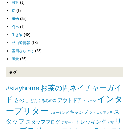
散策
(1)
春
(1)
植物
(35)
樹木
(1)
生き物
(48)
登山道情報
(13)
雪国ならでは
(23)
風景
(25)
タグ
#stayhome
お茶の間ネイチャーガイ
インタ
ド
きのこ
アウトドア
どんぐるみの森
イワナシ
ープリター
ス
キャンプ
ウォーキング
クマ
コシアブラ
リ
タッフ
トレッキング
スタッフブログ
デザート
ピザ