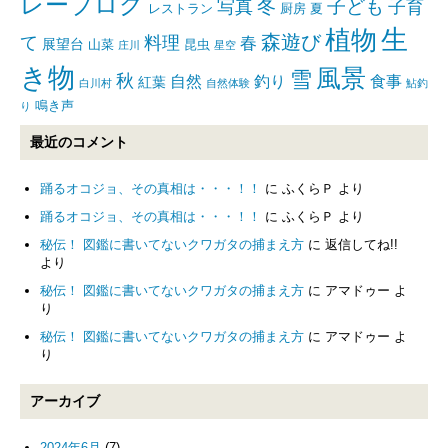
レーブログ
写真
冬
子ども
子育
レストラン
厨房
夏
生
植物
森遊び
て
料理
春
展望台
山菜
昆虫
庄川
星空
き物
風景
雪
秋
自然
釣り
食事
紅葉
白川村
自然体験
鮎釣
鳴き声
り
最近のコメント
踊るオコジョ、その真相は・・・！！
に
ふくらＰ
より
踊るオコジョ、その真相は・・・！！
に
ふくらＰ
より
秘伝！ 図鑑に書いてないクワガタの捕まえ方
に
返信してね!!
より
秘伝！ 図鑑に書いてないクワガタの捕まえ方
に
アマドゥー
よ
り
秘伝！ 図鑑に書いてないクワガタの捕まえ方
に
アマドゥー
よ
り
アーカイブ
2024年6月
(7)