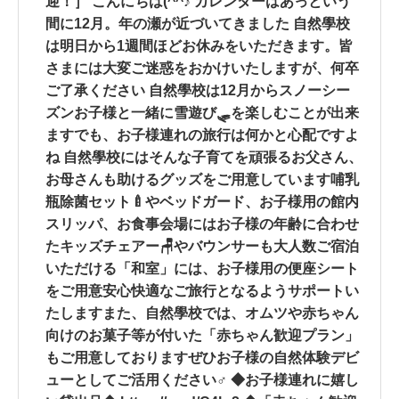
迎！］ こんにちは(^^♪ カレンダーはあっという
間に12月。年の瀬が近づいてきました 自然學校
は明日から1週間ほどお休みをいただきます。皆
さまには大変ご迷惑をおかけいたしますが、何卒
ご了承ください 自然學校は12月からスノーシー
ズン️お子様と一緒に雪遊び🛷を楽しむことが出来
ますでも、お子様連れの旅行は何かと心配ですよ
ね 自然學校にはそんな子育てを頑張るお父さん、
お母さんも助けるグッズをご用意しています哺乳
瓶除菌セット🍼やベッドガード、お子様用の館内
スリッパ、お食事会場にはお子様の年齢に合わせ
たキッズチェアー🪑やバウンサーも大人数ご宿泊
いただける「和室」には、お子様用の便座シート
をご用意安心快適なご旅行となるようサポートい
たしますまた、自然學校では、オムツや赤ちゃん
向けのお菓子等が付いた「赤ちゃん歓迎プラン」
もご用意しておりますぜひお子様の自然体験デビ
ューとしてご活用ください‍♂️ ◆お子様連れに嬉し