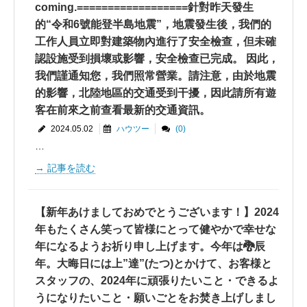
coming.==================針對昨天發生
的“令和6號能登半島地震”，地震發生後，我們的
工作人員立即對建築物內進行了安全檢查，但未確
認設施受到損壞或影響，安全檢查已完成。 因此，
我們謹通知您，我們照常營業。請注意，由於地震
的影響，北陸地區的交通受到干擾，因此請所有遊
客在前來之前查看最新的交通資訊。
2024.05.02
ハウツー
(0)
…
記事を読む
【新年あけましておめでとうございます！】2024
年もたくさん笑って皆様にとって健やかで幸せな
年になるようお祈り申し上げます。今年は🐉辰
年。大晦日には上”達”(たつ)とかけて、お客様と
スタッフの、2024年に頑張りたいこと・できるよ
うになりたいこと・願いごとをお焚き上げしまし