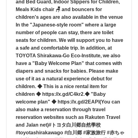
and Bed Guard, Indoor Slippers for Children,
Meals Kids chair 🪑 and bouncers for
children's ages are also available in the venue
In the "Japanese-style room" where a large
number of people can stay, there are toilet
seats for children. We will support you to have
a safe and comfortable trip. In addition, at
TOYOTA Shirakawa-Go Eco-Institute, we also
have a "Baby Welcome Plan" that comes with
diapers and snacks for babies. Please make
use of it as a natural experience debut for
children. ◆ This is a nice rental item for
children ◆ https://x.gd/C4kr2.◆ "Baby
welcome plan" ◆ https://x.gd/2EAPl(You can
also make a reservation through travel
reservation websites such as Rakuten Travel
and Jalan net)#トヨタ白川郷自然學校
#toyotashirakawago #白川郷 #家族旅行 #赤ちゃ