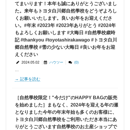
てまいります！本年も誠にありがとうございまし
た。来年もトヨタ白川郷自然學校をどうぞよろし
くお願いいたします。良いお年をお迎えくださ
い。#年末 #2023年 #2023年ありがとう #2024年
もよろしくお願いします #大晦日 #自然學校歳時
記 #thankyou #toyotashirakawago #トヨタ白川
郷自然學校 #雪の少ない大晦日 #良いお年をお迎
えください
2024.05.02
ハウツー
(0)
…
記事を読む
［自然學校限定！"今だけ"のHAPPY BAGの販売
を始めました］まもなく、2024年を迎える年の瀬
となりました今年の年末年始も多くのお客様に、
トヨタ白川郷自然學校をご利用いただき本当にあ
りがとうございます自然學校のお土産ショップで