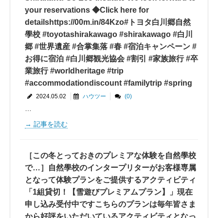
your reservations ‍️◆Click here for
detailshttps://00m.in/84Kzo#トヨタ白川郷自然
學校 #toyotashirakawago #shirakawago #白川
郷 #世界遺産 #合掌集落 #春 #宿泊キャンペーン #
お得に宿泊 #白川郷観光協会 #割引 #家族旅行 #卒
業旅行 #worldheritage #trip
#accommodationdiscount #familytrip #spring
2024.05.02
ハウツー
(0)
…
記事を読む
［この冬とっておきのプレミアな体験を自然學校
で…］自然學校のインタープリターがお客様専属
となって体験プランをご提供するアクティビティ
「1組貸切！【雪遊びプレミアムプラン】」現在
申し込み受付中ですこちらのプランは毎年皆さま
から好評をいただいているアクティビティとなっ