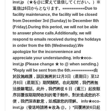
inst.jp （★を@に変えて送信してください。）※
返信は6日からとなります。==========Due to
facility maintenance, the facility will be closed
from December 3rd (Sunday) to December 8th
(Friday).During this period, we will not be able
to answer phone calls.Additionally, we will
respond to emails received during the holidays
in order from the 6th (Wednesday).We
apologize for the inconvenience and
appreciate your understanding. info★eco-
inst.jp (Please change ★ to @ when sending.)
*Reply will be sent from the 6th.==========由
於設施維護，該設施將於12月3日（星期日）至12
月8日（星期五）期間關閉。在此期間，我們將無
法接聽電話。此外，我們將從 6 日（週三）起按順
序回覆假期期間收到的電子郵件。對於造成您的不
便，我們深表歉意，並感謝您的理解。 info★eco-
inst.jp（發送時請將★改為 @。）*回覆將於6日起