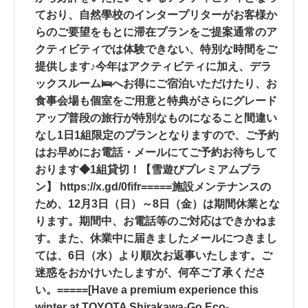
ており、自然學校のインタープリターがお客様か
らのご要望をもとに滞在プランをご提案通常のア
クティビティでは体験できない、特別な時間をご
提供します♪今年はアクティビティに加え、デラ
ックスルーム🛌へお得にご宿泊いただけたり、お
食事会場も個室をご用意と特典がさらにグレード
アップ普段の旅行が特別なものになること間違い
なし1日1組限定のプランとなりますので、ご予約
はお早めにお電話・メールにてご予約お待ちして
おります◆1組貸切！【雪遊びプレミアムプラ
ン】 https://x.gd/0fifr=====施設メンテナンスの
ため、12月3日（日）～8日（金）は期間休業とな
ります。期間中、お電話等のご対応はできかねま
す。また、休業中に届きましたメールにつきまし
ては、6日（水）より順次お返事いたします。ご
迷惑をおかけいたしますが、何卒ご了承くださ
い。=====[Have a premium experience this
winter at TOYOTA Shirakawa-Go Eco-