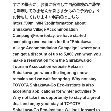
すこの機会に、お得に宿泊して自然學校のご滞在
も満喫してみませんか皆さまからのご予約心より
お待ちしております‍♀️◆詳細はこちら
https://00m.in/84Kzo[Information about
Shirakawa Village Accommodation
Campaign]From today, we have started
accepting reservations for the "Shirakawa
Village Accommodation Campaign" where you
can get a discount of up to 5,000 yen when you
make a reservation from the Shirakawa-go
Tourism Association website Relax in
Shirakawa-go, where the lingering snow
remains and we wait for spring. Why not stay
TOYOTA Shirakawa-Go Eco-Institute is also
accepting applications for winter activities ⛷
Why not take this opportunity to stay at a great
deal and enjoy your stay at TOYOTA
Shirakawa-Go Eco-Institute We look forward to