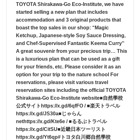
TOYOTA Shirakawa-Go Eco-Institute, we have
started selling a new plan that includes
accommodation and 3 original products that
boast the top sales in our shop: “Magic
Ketchup, Japanese-style Soy Sauce Dressing,
and Chef-Supervised Fantastic Keema Curry''
A great souvenir from your precious trip… This
is a luxurious plan that can be used as a gift
for your friends, etc. Please consider it as an
option for your trip to the nature school For
reservations, please visit various travel
reservation sites including the official TOYOTA
Shirakawa-Go Eco-Institute website■自然學校
公式サイトhttps://x.gd/6qfFO / ■楽天トラベル
https://x.gd/JS30a■じゃらん
nethttps://x.gd/Kte6e / ■るるぶトラベル
https://x.gd/CitSU■近畿日本ツーリスト
https://x.gd/Yt6qp#トヨタ白川郷自然學校