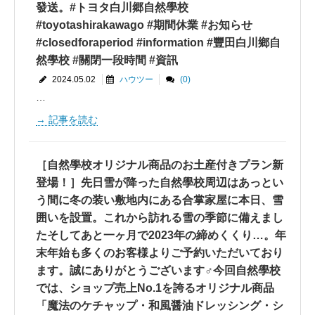
發送。#トヨタ白川郷自然學校
#toyotashirakawago #期間休業 #お知らせ
#closedforaperiod #information #豐田白川鄉自
然學校 #關閉一段時間 #資訊
2024.05.02
ハウツー
(0)
…
記事を読む
［自然學校オリジナル商品のお土産付きプラン新
登場！］先日雪が降った自然學校周辺はあっとい
う間に冬の装い敷地内にある合掌家屋に本日、雪
囲いを設置。これから訪れる雪の季節に備えまし
たそしてあと一ヶ月で2023年の締めくくり…。年
末年始も多くのお客様よりご予約いただいており
ます。誠にありがとうございます‍♂️今回自然學校
では、ショップ売上No.1を誇るオリジナル商品
「魔法のケチャップ・和風醤油ドレッシング・シ