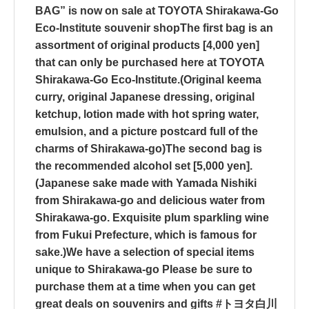
BAG” is now on sale at TOYOTA Shirakawa-Go
Eco-Institute souvenir shop️The first bag is an
assortment of original products [4,000 yen]
that can only be purchased here at TOYOTA
Shirakawa-Go Eco-Institute.(Original keema
curry, original Japanese dressing, original
ketchup, lotion made with hot spring water,
emulsion, and a picture postcard full of the
charms of Shirakawa-go)️️The second bag is
the recommended alcohol set [5,000 yen].
(Japanese sake made with Yamada Nishiki
from Shirakawa-go and delicious water from
Shirakawa-go. Exquisite plum sparkling wine
from Fukui Prefecture, which is famous for
sake.)We have a selection of special items
unique to Shirakawa-go Please be sure to
purchase them at a time when you can get
great deals on souvenirs and gifts #トヨタ白川