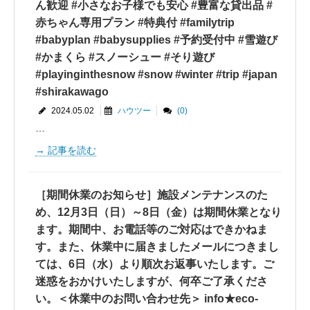
ん歓迎 #小さなお子様でも安心 #豊富な貸出品 #
赤ちゃん専用プラン #特典付 #familytrip
#babyplan #babysupplies #予約受付中 #雪遊び
#かまくら #スノーシュー #そり遊び
#playinginthesnow #snow #winter #trip #japan
#shirakawago
2024.05.02
ハウツー
(0)
…
記事を読む
［期間休業のお知らせ］施設メンテナンスのた
め、12月3日（日）～8日（金）は期間休業となり
ます。期間中、お電話等のご対応はできかねま
す。また、休業中に届きましたメールにつきまし
ては、6日（水）より順次お返事いたします。ご
迷惑をおかけいたしますが、何卒ご了承くださ
い。＜休業中のお問い合わせ先＞ info★eco-