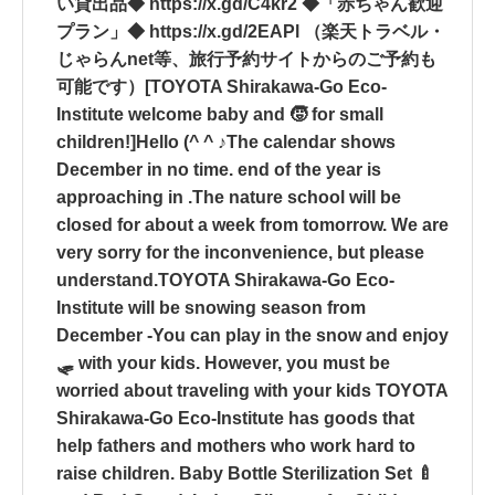
い貸出品◆ https://x.gd/C4kr2 ◆「赤ちゃん歓迎
プラン」◆ https://x.gd/2EAPl （楽天トラベル・
じゃらんnet等、旅行予約サイトからのご予約も
可能です）[TOYOTA Shirakawa-Go Eco-
Institute welcome baby and 🧒 for small
children!]Hello (^ ^ ♪The calendar shows
December in no time. end of the year is
approaching in .The nature school will be
closed for about a week from tomorrow. We are
very sorry for the inconvenience, but please
understand.TOYOTA Shirakawa-Go Eco-
Institute will be snowing season from
December -You can play in the snow and enjoy
🛷 with your kids. However, you must be
worried about traveling with your kids TOYOTA
Shirakawa-Go Eco-Institute has goods that
help fathers and mothers who work hard to
raise children. Baby Bottle Sterilization Set 🍼