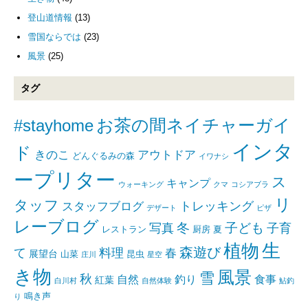
登山道情報
(13)
雪国ならでは
(23)
風景
(25)
タグ
#stayhome
お茶の間ネイチャーガイ
インタ
ド
きのこ
アウトドア
どんぐるみの森
イワナシ
ープリター
ス
キャンプ
ウォーキング
クマ
コシアブラ
リ
タッフ
トレッキング
スタッフブログ
デザート
ピザ
レーブログ
写真
冬
子ども
子育
レストラン
厨房
夏
生
植物
森遊び
て
料理
春
展望台
山菜
昆虫
庄川
星空
き物
風景
雪
秋
自然
釣り
食事
紅葉
白川村
自然体験
鮎釣
鳴き声
り