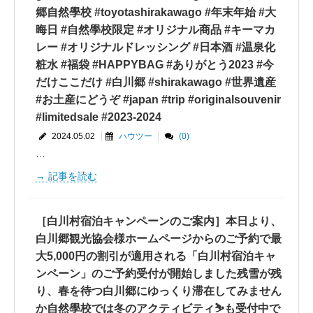
郷自然學校 #toyotashirakawago #年末年始 #大
晦日 #自然學校限定 #オリジナル商品 #キーマカ
レー #オリジナルドレッシング #日本酒 #温泉化
粧水 #福袋 #HAPPYBAG #ありがとう2023 #今
だけここだけ #白川郷 #shirakawago #世界遺産
#お土産にどうぞ #japan #trip #originalsouvenir
#limitedsale #2023-2024
2024.05.02
ハウツー
(0)
…
記事を読む
［白川村宿泊キャンペーンのご案内］本日より、
白川郷観光協会様ホームページからのご予約で最
大5,000円の割引が適用される「白川村宿泊キャ
ンペーン」のご予約受付が開始しました残雪が残
り、春を待つ白川郷にゆっくり滞在してみません
か自然學校では冬のアクティビティ⛷も受付中で