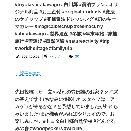
#toyotashirakawago #白川郷 #宿泊プラン #オリ
ジナル商品 #お土産付 #originalproducts #魔法
のケチャップ #和風醤油ドレッシング #幻のキー
マカレー #magicalketchup #keemacurry
#shirakawago #世界遺産 #冬旅 #年末年始 #家族
旅行 #雪遊び #自然体験 #natureactivity #trip
#worldheritage #familytrip
2024.05.02
ハウツー
(0)
…
記事を読む
先日投稿した、立ち枯れの穴は誰のお家？クイズ
の答えです！(ちなみに撮影したスタッフは、ア
カゲラが来るかな？と予想していましたが外れち
ゃいました)また機会があればやりますので、お
楽しみに〜。#トヨタ白川郷自然学校 #どんぐる
みの森 #woodpeckers #wildlife