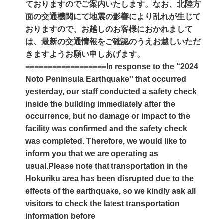
ておりますのでご案内いたします。なお、北陸方
面の交通機関にて地震の影響により乱れが生じて
おりますので、お越しのお客様におかれまして
は、最新の交通情報をご確認のうえお越しいただ
きますようお願い申しあげます。
==================In response to the “2024
Noto Peninsula Earthquake'' that occurred
yesterday, our staff conducted a safety check
inside the building immediately after the
occurrence, but no damage or impact to the
facility was confirmed and the safety check
was completed. Therefore, we would like to
inform you that we are operating as
usual.Please note that transportation in the
Hokuriku area has been disrupted due to the
effects of the earthquake, so we kindly ask all
visitors to check the latest transportation
information before