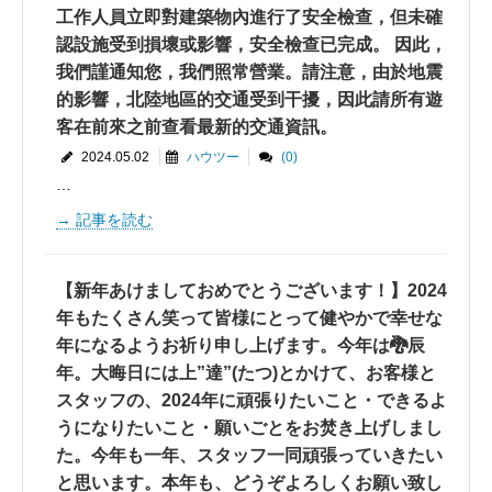
工作人員立即對建築物內進行了安全檢查，但未確
認設施受到損壞或影響，安全檢查已完成。 因此，
我們謹通知您，我們照常營業。請注意，由於地震
的影響，北陸地區的交通受到干擾，因此請所有遊
客在前來之前查看最新的交通資訊。
2024.05.02
ハウツー
(0)
…
記事を読む
【新年あけましておめでとうございます！】2024
年もたくさん笑って皆様にとって健やかで幸せな
年になるようお祈り申し上げます。今年は🐉辰
年。大晦日には上”達”(たつ)とかけて、お客様と
スタッフの、2024年に頑張りたいこと・できるよ
うになりたいこと・願いごとをお焚き上げしまし
た。今年も一年、スタッフ一同頑張っていきたい
と思います。本年も、どうぞよろしくお願い致し