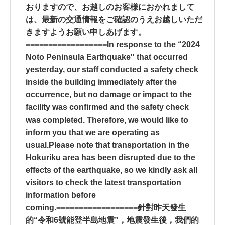
おりますので、お越しのお客様におかれまして
は、最新の交通情報をご確認のうえお越しいただ
きますようお願い申しあげます。
==================In response to the “2024
Noto Peninsula Earthquake'' that occurred
yesterday, our staff conducted a safety check
inside the building immediately after the
occurrence, but no damage or impact to the
facility was confirmed and the safety check
was completed. Therefore, we would like to
inform you that we are operating as
usual.Please note that transportation in the
Hokuriku area has been disrupted due to the
effects of the earthquake, so we kindly ask all
visitors to check the latest transportation
information before
coming.==================針對昨天發生
的“令和6號能登半島地震”，地震發生後，我們的