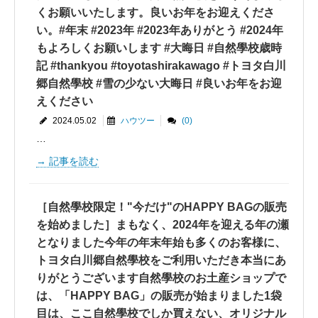
くお願いいたします。良いお年をお迎えくださ
い。#年末 #2023年 #2023年ありがとう #2024年
もよろしくお願いします #大晦日 #自然學校歳時
記 #thankyou #toyotashirakawago #トヨタ白川
郷自然學校 #雪の少ない大晦日 #良いお年をお迎
えください
2024.05.02
ハウツー
(0)
…
記事を読む
［自然學校限定！"今だけ"のHAPPY BAGの販売
を始めました］まもなく、2024年を迎える年の瀬
となりました今年の年末年始も多くのお客様に、
トヨタ白川郷自然學校をご利用いただき本当にあ
りがとうございます自然學校のお土産ショップで
は、「HAPPY BAG」の販売が始まりました️1袋
目は、ここ自然學校でしか買えない、オリジナル