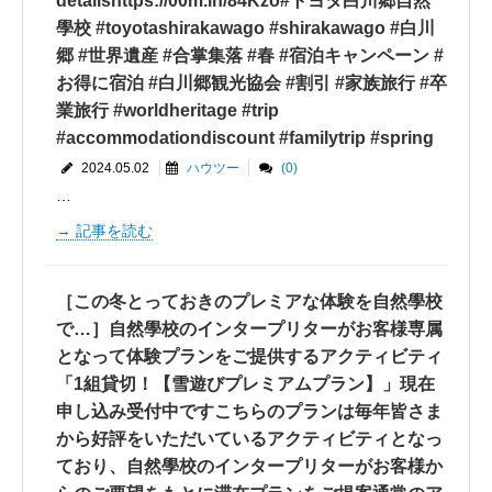
detailshttps://00m.in/84Kzo#トヨタ白川郷自然
學校 #toyotashirakawago #shirakawago #白川
郷 #世界遺産 #合掌集落 #春 #宿泊キャンペーン #
お得に宿泊 #白川郷観光協会 #割引 #家族旅行 #卒
業旅行 #worldheritage #trip
#accommodationdiscount #familytrip #spring
2024.05.02
ハウツー
(0)
…
記事を読む
［この冬とっておきのプレミアな体験を自然學校
で…］自然學校のインタープリターがお客様専属
となって体験プランをご提供するアクティビティ
「1組貸切！【雪遊びプレミアムプラン】」現在
申し込み受付中ですこちらのプランは毎年皆さま
から好評をいただいているアクティビティとなっ
ており、自然學校のインタープリターがお客様か