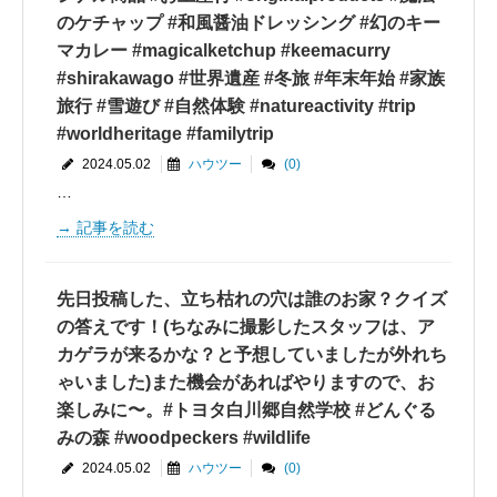
のケチャップ #和風醤油ドレッシング #幻のキー
マカレー #magicalketchup #keemacurry
#shirakawago #世界遺産 #冬旅 #年末年始 #家族
旅行 #雪遊び #自然体験 #natureactivity #trip
#worldheritage #familytrip
2024.05.02
ハウツー
(0)
…
記事を読む
先日投稿した、立ち枯れの穴は誰のお家？クイズ
の答えです！(ちなみに撮影したスタッフは、ア
カゲラが来るかな？と予想していましたが外れち
ゃいました)また機会があればやりますので、お
楽しみに〜。#トヨタ白川郷自然学校 #どんぐる
みの森 #woodpeckers #wildlife
2024.05.02
ハウツー
(0)
…