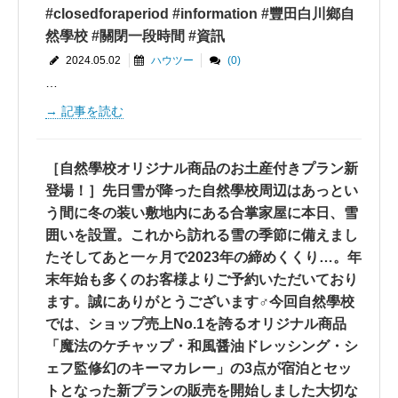
#closedforaperiod #information #豐田白川鄉自
然學校 #關閉一段時間 #資訊
2024.05.02
ハウツー
(0)
…
記事を読む
［自然學校オリジナル商品のお土産付きプラン新
登場！］先日雪が降った自然學校周辺はあっとい
う間に冬の装い敷地内にある合掌家屋に本日、雪
囲いを設置。これから訪れる雪の季節に備えまし
たそしてあと一ヶ月で2023年の締めくくり…。年
末年始も多くのお客様よりご予約いただいており
ます。誠にありがとうございます‍♂️今回自然學校
では、ショップ売上No.1を誇るオリジナル商品
「魔法のケチャップ・和風醤油ドレッシング・シ
ェフ監修幻のキーマカレー」の3点が宿泊とセッ
トとなった新プランの販売を開始しました大切な