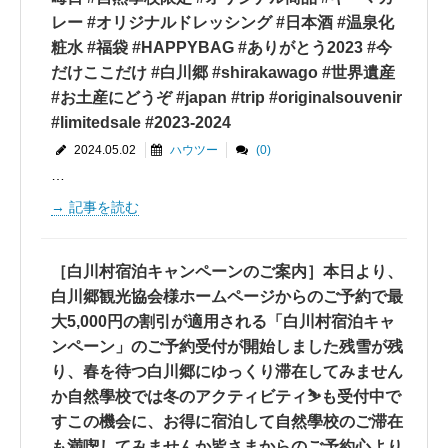
レー #オリジナルドレッシング #日本酒 #温泉化
粧水 #福袋 #HAPPYBAG #ありがとう2023 #今
だけここだけ #白川郷 #shirakawago #世界遺産
#お土産にどうぞ #japan #trip #originalsouvenir
#limitedsale #2023-2024
2024.05.02
ハウツー
(0)
…
記事を読む
［白川村宿泊キャンペーンのご案内］本日より、
白川郷観光協会様ホームページからのご予約で最
大5,000円の割引が適用される「白川村宿泊キャ
ンペーン」のご予約受付が開始しました残雪が残
り、春を待つ白川郷にゆっくり滞在してみません
か自然學校では冬のアクティビティ⛷も受付中で
すこの機会に、お得に宿泊して自然學校のご滞在
も満喫してみませんか皆さまからのご予約心より