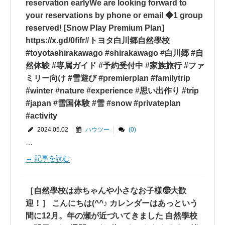
reservation earlyWe are looking forward to
your reservations by phone or email ◆1 group
reserved! [Snow Play Premium Plan]
https://x.gd/0fifr#トヨタ白川郷自然學校
#toyotashirakawago #shirakawago #白川郷 #自
然体験 #専属ガイド #予約受付中 #家族旅行 #ファ
ミリー向け #雪遊び #premierplan #familytrip
#winter #nature #experience #思い出作り #trip
#japan #雪国体験 #雪 #snow #privateplan
#activity
2024.05.02
ハウツー
(0)
…
記事を読む
［自然學校は赤ちゃんや小さなお子様🧒大歓
迎！］ こんにちは(^^♪ カレンダーはあっという
間に12月。年の瀬が近づいてきました 自然學校