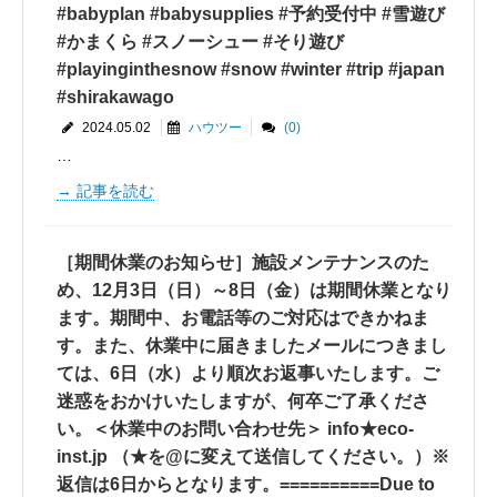
#babyplan #babysupplies #予約受付中 #雪遊び
#かまくら #スノーシュー #そり遊び
#playinginthesnow #snow #winter #trip #japan
#shirakawago
2024.05.02
ハウツー
(0)
…
記事を読む
［期間休業のお知らせ］施設メンテナンスのた
め、12月3日（日）～8日（金）は期間休業となり
ます。期間中、お電話等のご対応はできかねま
す。また、休業中に届きましたメールにつきまし
ては、6日（水）より順次お返事いたします。ご
迷惑をおかけいたしますが、何卒ご了承くださ
い。＜休業中のお問い合わせ先＞ info★eco-
inst.jp （★を@に変えて送信してください。）※
返信は6日からとなります。==========Due to