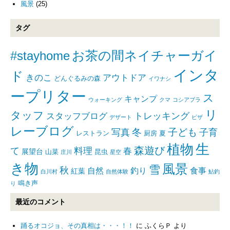
風景
(25)
タグ
#stayhome
お茶の間ネイチャーガイ
インタ
ド
きのこ
アウトドア
どんぐるみの森
イワナシ
ープリター
ス
キャンプ
ウォーキング
クマ
コシアブラ
リ
タッフ
トレッキング
スタッフブログ
デザート
ピザ
レーブログ
写真
冬
子ども
子育
レストラン
厨房
夏
生
植物
森遊び
て
料理
春
展望台
山菜
昆虫
庄川
星空
き物
風景
雪
秋
自然
釣り
食事
紅葉
白川村
自然体験
鮎釣
鳴き声
り
最近のコメント
踊るオコジョ、その真相は・・・！！
に
ふくらＰ
より