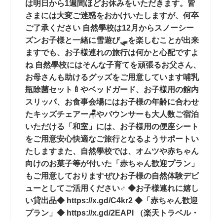
は明日から1週間ほどお休みをいただきます。皆
さまには大変ご迷惑をおかけいたしますが、何卒
ご了承ください 自然學校は12月からスノーシー
ズン️お子様と一緒に雪遊び🛷を楽しむことが出来
ますでも、お子様連れの旅行は何かと心配ですよ
ね 自然學校にはそんな子育てを頑張るお父さん、
お母さんも助けるグッズをご用意しています哺乳
瓶除菌セット🍼やベッドガード、お子様用の館内
スリッパ、お食事会場にはお子様の年齢に合わせ
たキッズチェアー🪑やバウンサーも大人数ご宿泊
いただける「和室」には、お子様用の便座シート
をご用意安心快適なご旅行となるようサポートい
たしますまた、自然學校では、オムツや赤ちゃん
向けのお菓子等が付いた「赤ちゃん歓迎プラン」
もご用意しておりますぜひお子様の自然体験デビ
ューとしてご活用ください‍♂️ ◆お子様連れに嬉し
い貸出品◆ https://x.gd/C4kr2 ◆「赤ちゃん歓迎
プラン」◆ https://x.gd/2EAPl （楽天トラベル・