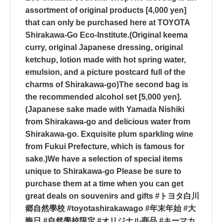
assortment of original products [4,000 yen]
that can only be purchased here at TOYOTA
Shirakawa-Go Eco-Institute.(Original keema
curry, original Japanese dressing, original
ketchup, lotion made with hot spring water,
emulsion, and a picture postcard full of the
charms of Shirakawa-go)️️The second bag is
the recommended alcohol set [5,000 yen].
(Japanese sake made with Yamada Nishiki
from Shirakawa-go and delicious water from
Shirakawa-go. Exquisite plum sparkling wine
from Fukui Prefecture, which is famous for
sake.)We have a selection of special items
unique to Shirakawa-go Please be sure to
purchase them at a time when you can get
great deals on souvenirs and gifts #トヨタ白川
郷自然學校 #toyotashirakawago #年末年始 #大
晦日 #自然學校限定 #オリジナル商品 #キーマカ