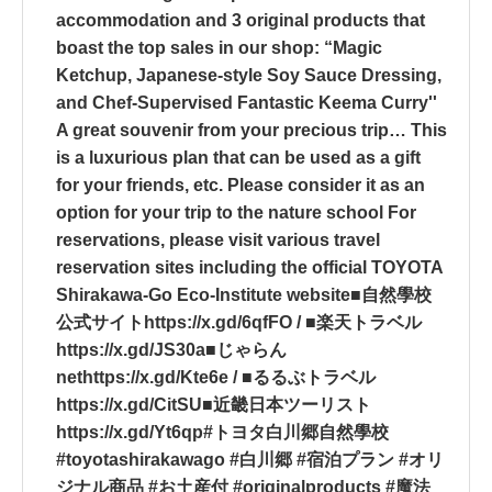
accommodation and 3 original products that
boast the top sales in our shop: “Magic
Ketchup, Japanese-style Soy Sauce Dressing,
and Chef-Supervised Fantastic Keema Curry''
A great souvenir from your precious trip… This
is a luxurious plan that can be used as a gift
for your friends, etc. Please consider it as an
option for your trip to the nature school For
reservations, please visit various travel
reservation sites including the official TOYOTA
Shirakawa-Go Eco-Institute website■自然學校
公式サイトhttps://x.gd/6qfFO / ■楽天トラベル
https://x.gd/JS30a■じゃらん
nethttps://x.gd/Kte6e / ■るるぶトラベル
https://x.gd/CitSU■近畿日本ツーリスト
https://x.gd/Yt6qp#トヨタ白川郷自然學校
#toyotashirakawago #白川郷 #宿泊プラン #オリ
ジナル商品 #お土産付 #originalproducts #魔法