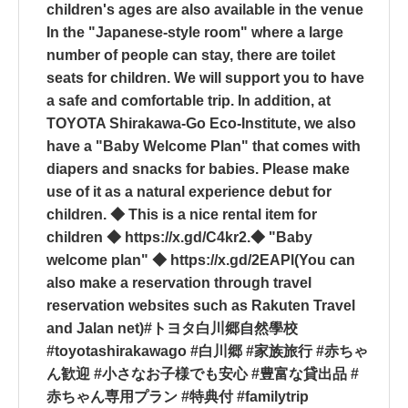
children's ages are also available in the venue
In the "Japanese-style room" where a large
number of people can stay, there are toilet
seats for children. We will support you to have
a safe and comfortable trip. In addition, at
TOYOTA Shirakawa-Go Eco-Institute, we also
have a "Baby Welcome Plan" that comes with
diapers and snacks for babies. Please make
use of it as a natural experience debut for
children. ◆ This is a nice rental item for
children ◆ https://x.gd/C4kr2.◆ "Baby
welcome plan" ◆ https://x.gd/2EAPl(You can
also make a reservation through travel
reservation websites such as Rakuten Travel
and Jalan net)#トヨタ白川郷自然學校
#toyotashirakawago #白川郷 #家族旅行 #赤ちゃ
ん歓迎 #小さなお子様でも安心 #豊富な貸出品 #
赤ちゃん専用プラン #特典付 #familytrip