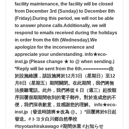
facility maintenance, the facility will be closed
from December 3rd (Sunday) to December 8th
(Friday).During this period, we will not be able
to answer phone calls.Additionally, we will
respond to emails received during the holidays
in order from the 6th (Wednesday).We
apologize for the inconvenience and
appreciate your understanding. info★eco-
inst.jp (Please change ★ to @ when sending.)
*Reply will be sent from the 6th.==========由
於設施維護，該設施將於12月3日（星期日）至12
月8日（星期五）期間關閉。在此期間，我們將無
法接聽電話。此外，我們將從 6 日（週三）起按順
序回覆假期期間收到的電子郵件。對於造成您的不
便，我們深表歉意，並感謝您的理解。 info★eco-
inst.jp（發送時請將★改為 @。）*回覆將於6日起
發送。#トヨタ白川郷自然學校
#toyotashirakawago #期間休業 #お知らせ