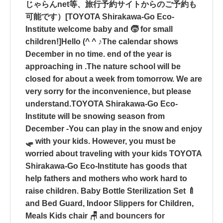
じゃらんnet等、旅行予約サイトからのご予約も
可能です）[TOYOTA Shirakawa-Go Eco-
Institute welcome baby and 🧒 for small
children!]Hello (^ ^ ♪The calendar shows
December in no time. end of the year is
approaching in .The nature school will be
closed for about a week from tomorrow. We are
very sorry for the inconvenience, but please
understand.TOYOTA Shirakawa-Go Eco-
Institute will be snowing season from
December -You can play in the snow and enjoy
🛷 with your kids. However, you must be
worried about traveling with your kids TOYOTA
Shirakawa-Go Eco-Institute has goods that
help fathers and mothers who work hard to
raise children. Baby Bottle Sterilization Set 🍼
and Bed Guard, Indoor Slippers for Children,
Meals Kids chair 🪑 and bouncers for