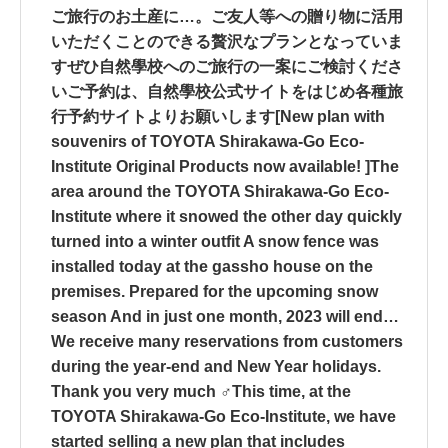
ご旅行のお土産に…。ご友人等への贈り物に活用
いただくことのできる贅沢なプランとなっていま
すぜひ自然學校へのご旅行の一案にご検討くださ
いご予約は、自然學校公式サイトをはじめ各種旅
行予約サイトよりお願いします[New plan with
souvenirs of TOYOTA Shirakawa-Go Eco-
Institute Original Products now available! ]The
area around the TOYOTA Shirakawa-Go Eco-
Institute where it snowed the other day quickly
turned into a winter outfit A snow fence was
installed today at the gassho house on the
premises. Prepared for the upcoming snow
season And in just one month, 2023 will end…
We receive many reservations from customers
during the year-end and New Year holidays.
Thank you very much ‍♂️This time, at the
TOYOTA Shirakawa-Go Eco-Institute, we have
started selling a new plan that includes