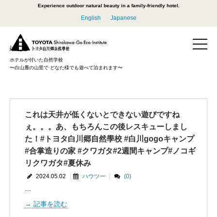
Experience outdoor natural beauty in a family-friendly hotel.
English
Japanese
ホテルが付いた自然学校
〜白山麓の山里で どなた様でも遊べて泊まれます〜
これは天井が低くないとできない遊びですね
ぇ。。。あ、もちろんこの後レスキューしまし
た！#トヨタ白川郷自然學校 #白川gogoキャンプ
#合掌造りの家 #クワガタ#2週間キャンプ#ノコギ
リクワガタ#夏休み
2024.05.02
ハウツー
(0)
…
記事を読む