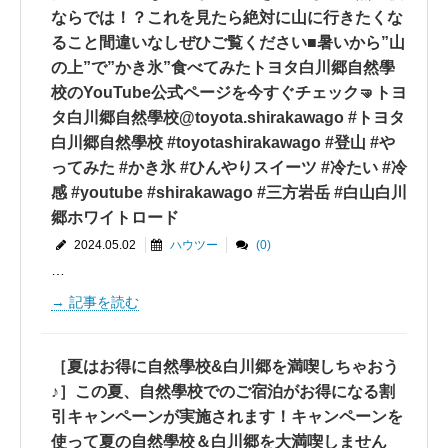
ならでは！？これを見たら絶対に山に行きたくな
ること間違いなしぜひご覧ください■暑いから”山
の上”で”かき氷”食べてみたトヨタ白川郷自然學
校のYouTube公式ページを今すぐチェック🤜トヨ
タ白川郷自然學校@toyota.shirakawago #トヨタ
白川郷自然學校 #toyotashirakawago #登山 #や
ってみた #かき氷 #ひんやりスイーツ #冷たい #冷
感 #youtube #shirakawago #三方岩岳 #白山白川
郷ホワイトロード
2024.05.02
ハウツー
(0)
…
記事を読む
［夏はお得に自然學校&白川郷を満喫しちゃおう
♪］この夏、自然學校でのご宿泊がお得になる割
引キャンペーンが実施されます！キャンペーンを
使って夏の自然學校＆白川郷を大満喫しません