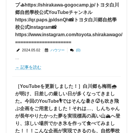
プ🚣https://shirakawa-gogocamp.jp/トヨタ白川
郷自然學校公式YouTubeチャンネル
https://qr.paps.jp/dsnQh📸トヨタ白川郷自然學
校公式Instagram📸
https://www.instagram.com/toyota.shirakawago/️
===️===️===️===️===️===️===️
2024.05.02
ハウツー
(0)
…
記事を読む
［YouTubeを更新しました！］白川郷も梅雨🌧
が明け、日差し️の厳しい日が多くなってきまし
た。今回のYouTube🎙ではそんな暑さ🥵も吹き飛
ぶ企画をご用意しました！それは…、しんちゃん
が長年やりたかった夢を実現標高の高い山🏔へ登
り、涼しい場所でかき氷を作って食べてみまし
た！！！こんな企画が実現できるのも、自然學校