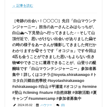
記事を読む
［奇跡の出会い！〇〇〇〇］先日「白山マウンテ
ンジャーニー」担当のあーさんとみはらっちが、
白山🏔へ下見登山へ行ってきました‍♂️‍♀️そして山
頂付近で、思いがけない出会いがありました🤗そ
の時の様子をあーさんが撮影してきました何だか
わかりますか🤫そうです「オコジョ」です今回は
4匹も会うことができました️思いもよらない生き
物🕊やできごとに遭遇できることが、山登りの醍
醐味です「白山マウンテンジャーニー」参加者募
集中！詳しくはコチラ@toyota.shirakawago #ト
ヨタ白川郷自然學校 #toyotashirakawago
#shirakawago #白山 #平瀬道 #オコジョ #ermine
#登山 #climing #nature #自然体験 #体験活動 #夏
キャンプ #summercamp #参加者募集中
2024.05.02
ハウツー
(0)