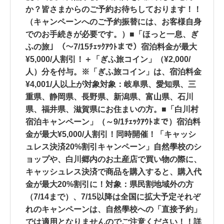
か？皆さまからのご予約お待ちしております！！
（キャンペーンへのご予約振替には、お客様自身
でのお手続きが必要です。）■「ほっと一息、ぎ
ふの旅」（～7/15ﾁｪｯｸｱｳﾄまで）宿泊料金が最大
¥5,000/人割引！＋「ぎふ旅コイン」（¥2,000/
人）分を付与。※「ぎふ旅コイン」は、宿泊料金
¥4,001/人以上が対象対象：岐阜県、愛知県、三
重県、静岡県、長野県、新潟県、富山県、石川
県、福井県、滋賀県にお住まいの方。■「白川村
宿泊キャンペーン」（～9/1ﾁｪｯｸｱｳﾄまで）宿泊料
金が最大¥5,000/人割引！同時開催！「キャッシ
ュレス決済20%割引キャンペーン」自然學校のシ
ョップや、白川郷内のお土産店で買い物の際に、
キャッシュレス決済で商品を購入すると、購入代
金が最大20%割引に！対象：県民割地域外の方
（7/14まで）、7/15以降は全国に拡大予定それぞ
れのキャンペーンは、自然學校への「直接予約」
では適用となりませんのでご注意ください！！詳