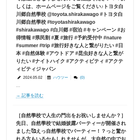
しくは、ホームページをご覧ください♪トヨタ白
川郷自然學校 @toyota.shirakawago #トヨタ白
川郷自然學校 #toyotashirakawago
#shirakawago #白川郷 #宿泊 #キャンペーン #お
得情報 #県民割 #夏 #旅行 #予約受付中 #nature
#summer #trip #旅行好きな人と繋がりたい #日
本 #自然体験 #アウトドア #昆虫好きな人と繋が
りたい #ナイトハイク #アクティビティ #アクテ
ィビティジャパン
2024.05.02
ハウツー
(0)
…
記事を読む
［自然學校で人生の門出をお祝いしませんか？］
先日、自然學校で結婚披露パーティーが開催され
ました🥰えっ自然學校でパーティー！？っと驚か
れる方もいるかもしれませんが、大自然の中でお