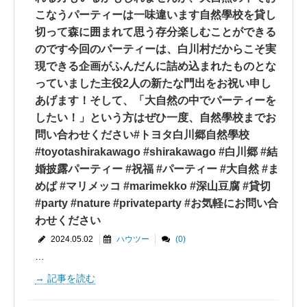
こなうパーティーは一味違います自然學校を貸し
切って森に囲まれて思う存分楽しむことができる
のです今回のパーティーは、白川村だからこそ実
現できる企画がふんだんに詰め込まれたものとな
っていました主役2人の新たな門出をお祝い申し
あげます！そして、「大自然の中でパーティーを
したい！」という方はぜひ一度、自然學校までお
問い合わせください#トヨタ白川郷自然學校
#toyotashirakawago #shirakawago #白川郷 #結
婚披露パーティー #祝福 #パーティー #大自然 #ま
めぱ #マリメッコ #marimekko #深山豆腐 #貸切
#party #nature #privateparty #お気軽にお問い合
わせください
2024.05.02
ハウツー
(0)
…
記事を読む