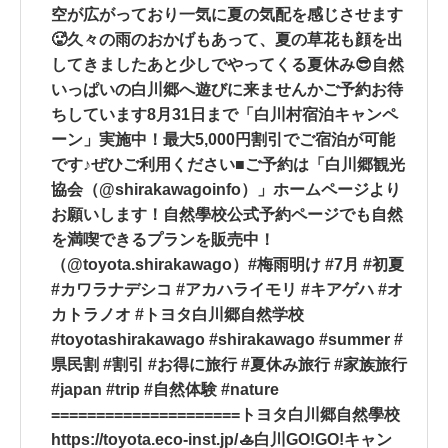
空️が広がっており一気に夏の気配を感じさせます
🥵久々の雨️のおかげもあって、夏の草花も顔を出
してきましたあと少しでやってくる夏休み😎自然
いっぱいの白川郷へ遊びに来ませんかご予約お待
ちしています️8月31日まで「白川村宿泊キャンペ
ーン」実施中！最大5,000円割引でご宿泊が可能
です♪ぜひご利用ください■ご予約は「白川郷観光
協会（@shirakawagoinfo）」ホームページより
お願いします！自然學校公式予約ページでも自然
を満喫できるプランを販売中！
（@toyota.shirakawago）#梅雨明け #7月 #初夏
#カワラナデシコ #アカハライモリ #キアゲハ #オ
カトラノオ #トヨタ白川郷自然学校
#toyotashirakawago #shirakawago #summer #
県民割 #割引 #お得に旅行 #夏休み旅行 #家族旅行
#japan #trip #自然体験 #nature
️===️===️===️===️===️===️===️トヨタ白川郷自然學校
https://toyota.eco-inst.jp/🚣白川GO!GO!キャン