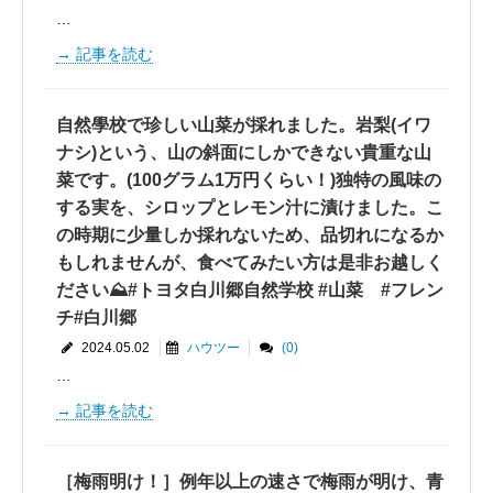
…
記事を読む
自然學校で珍しい山菜が採れました。岩梨(イワ
ナシ)という、山の斜面にしかできない貴重な山
菜です。(100グラム1万円くらい！)独特の風味の
する実を、シロップとレモン汁に漬けました。こ
の時期に少量しか採れないため、品切れになるか
もしれませんが、食べてみたい方は是非お越しく
ださい⛰#トヨタ白川郷自然学校 #山菜 #フレン
チ#白川郷
2024.05.02
ハウツー
(0)
…
記事を読む
［梅雨明け！］例年以上の速さで梅雨が明け、青