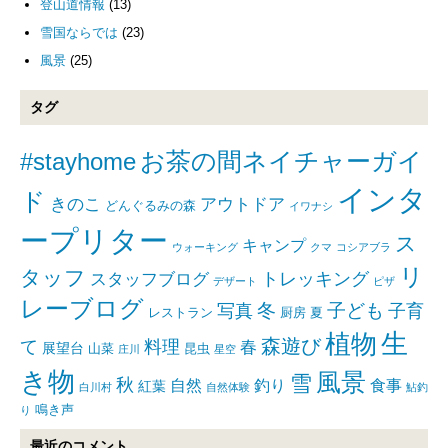
登山道情報
(13)
雪国ならでは
(23)
風景
(25)
タグ
#stayhome
お茶の間ネイチャーガイ
インタ
ド
きのこ
アウトドア
どんぐるみの森
イワナシ
ープリター
ス
キャンプ
ウォーキング
クマ
コシアブラ
リ
タッフ
トレッキング
スタッフブログ
デザート
ピザ
レーブログ
写真
冬
子ども
子育
レストラン
厨房
夏
生
植物
森遊び
て
料理
春
展望台
山菜
昆虫
庄川
星空
き物
風景
雪
秋
自然
釣り
食事
紅葉
白川村
自然体験
鮎釣
鳴き声
り
最近のコメント