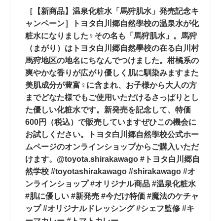
［【新商品】温泉化粧水「馬狩肌水」発売記念キ
ャンペーン］トヨタ白川郷自然學校の温泉水が化
粧水になりました‍♀️その名も「馬狩肌水」。馬狩
（まがり）はトヨタ白川郷自然學校の在る白川村
馬狩地区の地名にちなんでつけました。柑橘系の
爽やかな香りが広がり優しく肌に馴染みます️また
美肌成分が豊富‍♀️に含まれ、お子様から大人の方
までどなた様でもご使用いただけるさっぱりとし
た優しい化粧水です。新発売を記念して、特価
600円（税込）で販売していますぜひこの機会に
お試しください。トヨタ白川郷自然學校公式ホー
ムページのオンラインショップからご購入いただ
けます。@toyota.shirakawago #トヨタ白川郷自
然学校 #toyotashirakawago #shirakawago #オ
ンラインショップ #オリジナル商品 #温泉化粧水
#肌に優しい #新発売 #今だけ特価 #魔法のケチャ
ップ #オリジナルドレッシング #シェフ監修 #キ
ーマカレー #トマトカレー