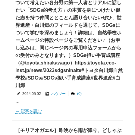
ついて考えたい各分野の第一人者とリアルに話し
たい「SDGs的考え方」の本質を身につけたい似
た志を持つ仲間ととことん語り合いたいぜひ、世
界遺産・白川郷のフィールドを通じて、SDGsに
ついて学びを深めましょう！詳細は、自然學校ホ
ームページの特設ページをご覧ください‍♂️（お申
し込みは、同じページ内の専用申込フォームから
の受付のみとなります。）SDGs担い手育成講座
（@toyota.shirakawago）https://toyota.eco-
inst.jp/news/2023sdgsninaite#トヨタ白川郷自然
學校#SDGs#SDGs担い手育成講座#世界遺産#白
川郷
2024.05.02
ハウツー
(0)
…
記事を読む
［モリアオガエル］昨晩から雨が降り、どしゃぶ