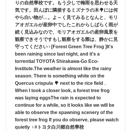
りの自然學校です。もう少しで梅雨を思わせる天
気です。田んぼに隣接するミズナラの木🌳には何
やら白い物が…。よ～く見てみるとなんと、モリ
アオガエルが産卵中でしたこれからしばらく雨が
続く見込みなので、モリアオガエルの産卵風景を
観察できそうですもし観察をする際は、静かに見
守ってください‍♀️[Forest Green Tree Frog ]It's
been raining since last night, and it's a
torrential TOYOTA Shirakawa-Go Eco-
Institute.The weather is almost like the rainy
season. There is something white on the
Quercus crispula 🌳 next to the rice field .
When I took a closer look, a forest tree frog
was laying eggsThe rain is expected to
continue for a while, so it looks like we will be
able to observe the spawning scenery of the
forest tree frog If you do observe, please watch
quietly ‍♀️#トヨタ白川郷自然學校