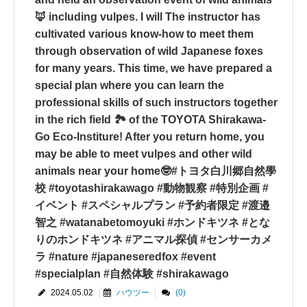
🦊 including vulpes. I will The instructor has
cultivated various know-how to meet them
through observation of wild Japanese foxes
for many years. This time, we have prepared a
special plan where you can learn the
professional skills of such instructors together
in the rich field 🏞 of the TOYOTA Shirakawa-
Go Eco-Institure! After you return home, you
may be able to meet vulpes and other wild
animals near your home🤓#トヨタ白川郷自然學
校 #toyotashirakawago #動物観察 #特別企画 #
イベント #スペシャルプラン #予約者限定 #渡邉
智之 #watanabetomoyuki #ホンドキツネ #とな
りのホンドキツネ #アニマル探偵 #センサーカメ
ラ #nature #japaneseredfox #event
#specialplan #自然体験 #shirakawago
2024.05.02
ハウツー
(0)