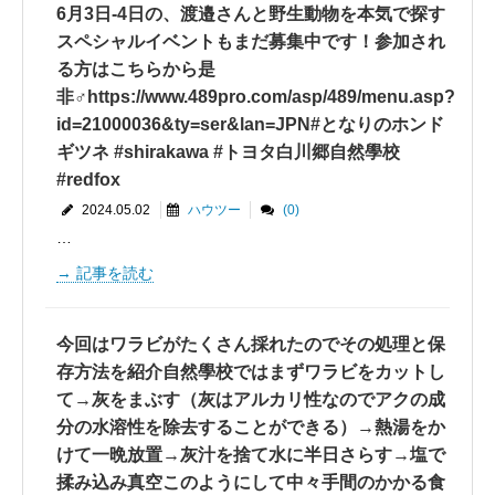
6月3日-4日の、渡邉さんと野生動物を本気で探す
スペシャルイベントもまだ募集中です！参加され
る方はこちらから是
非‍♂️https://www.489pro.com/asp/489/menu.asp?
id=21000036&ty=ser&lan=JPN#となりのホンド
ギツネ #shirakawa #トヨタ白川郷自然學校
#redfox
2024.05.02
ハウツー
(0)
…
記事を読む
今回はワラビがたくさん採れたのでその処理と保
存方法を紹介自然學校ではまずワラビをカットし
て→灰をまぶす（灰はアルカリ性なのでアクの成
分の水溶性を除去することができる）→熱湯をか
けて一晩放置→灰汁を捨て水に半日さらす→塩で
揉み込み真空このようにして中々手間のかかる食