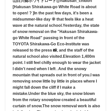
山白川郷ホワイトロード@hakusan_chidori
[Hakusan Shirakawa-go White Road is about
to open! ? ]In the past few days, it's been a
midsummer-like day 🌞 that feels like a heat
wave at the natural school.Yesterday, the state
of snow removal on the "Hakusan Shirakawa-
go White Road" passing in front of the
TOYOTA Shirakawa-Go Eco-Institute was
released to the press 📸, and the staff of the
natural school also visited.Elevation 1,400m
point. I still feel chilly enough to wear the jacket
I didn't need when I left . And the snowy
mountain that spreads out in front of you.I was
removing snow little by little in places where I
might fall down the cliff if I make a
mistake.Under the blue sky, the snow blown
from the rotary snowplow created a beautiful
curtain of snow.The snow removal work is also