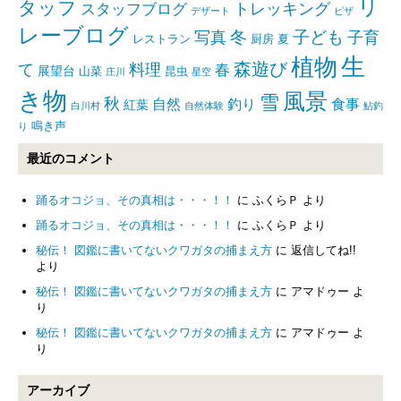
リ
タッフ
トレッキング
スタッフブログ
デザート
ピザ
レーブログ
写真
冬
子ども
子育
レストラン
厨房
夏
生
植物
森遊び
て
料理
春
展望台
山菜
昆虫
庄川
星空
き物
風景
雪
秋
自然
釣り
食事
紅葉
白川村
自然体験
鮎釣
鳴き声
り
最近のコメント
踊るオコジョ、その真相は・・・！！
に
ふくらＰ
より
踊るオコジョ、その真相は・・・！！
に
ふくらＰ
より
秘伝！ 図鑑に書いてないクワガタの捕まえ方
に
返信してね!!
より
秘伝！ 図鑑に書いてないクワガタの捕まえ方
に
アマドゥー
よ
り
秘伝！ 図鑑に書いてないクワガタの捕まえ方
に
アマドゥー
よ
り
アーカイブ