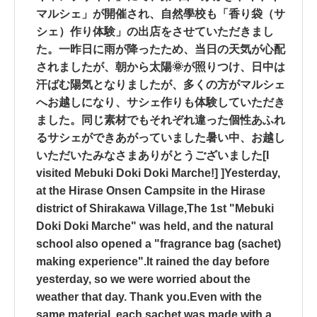
マルシェ」が開催され、自然學校も「香り袋（サ
シェ）作り体験」の出店をさせていただきまし
た。一昨日に雨が降ったため、当日の天気が心配
されましたが、朝から太陽🌞が照りつけ、日中は
汗ばむ陽気となりましたが、多くの方がマルシェ
へお越しになり、サシェ作りも体験していただき
ました。同じ素材でもそれぞれ違った個性あふれ
るサシェができあがっていました暑い中、お越し
いただいたみなさまありがとうございました[I
visited Mebuki Doki Doki Marche!] ]Yesterday,
at the Hirase Onsen Campsite in the Hirase
district of Shirakawa Village,The 1st "Mebuki
Doki Doki Marche" was held, and the natural
school also opened a "fragrance bag (sachet)
making experience".It rained the day before
yesterday, so we were worried about the
weather that day. Thank you.Even with the
same material, each sachet was made with a