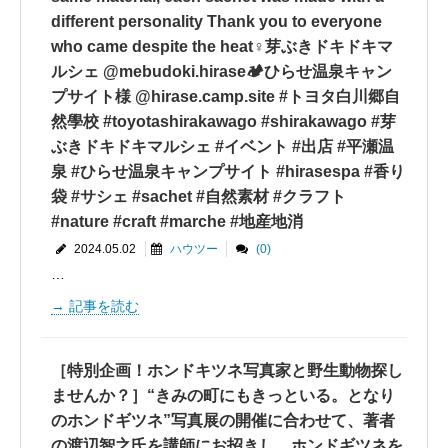
different personality Thank you to everyone
who came despite the heat‍♀️芽ぶきドキドキマ
ルシェ @mebudoki.hirase🏕ひらせ温泉キャン
プサイト様 @hirase.camp.site #トヨタ白川郷自
然學校 #toyotashirakawago #shirakawago #芽
ぶきドキドキマルシェ #イベント #出店 #平瀬温
泉 #ひらせ温泉キャンプサイト #hirasespa #香り
袋 #サシェ #sachet #自然素材 #クラフト
#nature #craft #marche #地産地消
2024.05.02
ハウツー
(0)
…
記事を読む
［特別企画！ホンドキツネ写真家と野生動物探し
ませんか？］“きみの町にもきっといる。となり
のホンドギツネ”写真展の開催に合わせて、著者
の渡辺智之氏を講師にお招きし、ホンドギツネを