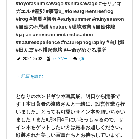
#toyotashirakawago #shirakawago #モリアオ
ガエル #産卵 #森青蛙 #forestgreentreefrog
#frog #初夏 #梅雨 #earlysummer #rainyseason
#自然の不思議 #nature #環境教育 #自然体験
#japan #environmentaleducation
#natureexperience #naturephography #白川郷
#田んぼ #不耕起栽培 #生命がめぐる場所
2024.05.02
ハウツー
(0)
…
記事を読む
となりのホンドギツネ写真展、明日から開催で
す！本日著者の渡邉さんと一緒に、設営作業を行
いました。とっても可愛いサイン本を頂いちゃい
ました！また6月3日4日にいらっしゃるので、サ
イン本をゲットしたい方は是非お越しください。
額装された美しい写真たちとお待ちしています。