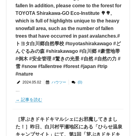
fallen In addition, please come to the forest for
TOYOTA Shirakawa-GO Eco-Institute 🌳🌳,
which is full of highlights unique to the heavy
snowfall area️️, such as the number of fallen
trees that have occurred in past avalanches.#
トヨタ白川郷自然學校 #toyotashirakawago #ど
んぐるみの森 #shirakawago #白川郷 #豪雪地帯
#倒木 #安全管理 #驚きの光景 #自然 #自然の力 #
雪 #snow #fallentree #forest #japan #trip
#nature
2024.05.02
ハウツー
(0)
…
記事を読む
［芽ぶきドキドキマルシェにお邪魔してきまし
た！］昨日、白川村平瀬地区にある「ひらせ温泉
キャンプサイト」にて、第1回「芽ぶきドキドキ