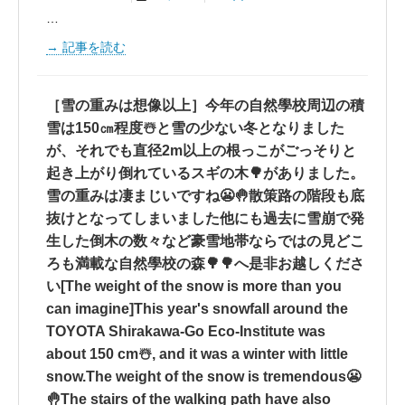
…
記事を読む
［雪の重みは想像以上］今年の自然學校周辺の積
雪は150㎝程度☃️と雪の少ない冬となりました
が、それでも直径2m以上の根っこがごっそりと
起き上がり倒れているスギの木🌳がありました。
雪の重みは凄まじいですね😬🤚散策路の階段も底
抜けとなってしまいました他にも過去に雪崩で発
生した倒木の数々など豪雪地帯️️ならではの見どこ
ろも満載な自然學校の森🌳🌳へ是非お越しくださ
い[The weight of the snow is more than you
can imagine]This year's snowfall around the
TOYOTA Shirakawa-Go Eco-Institute was
about 150 cm☃️, and it was a winter with little
snow.The weight of the snow is tremendous😬
🤚The stairs of the walking path have also