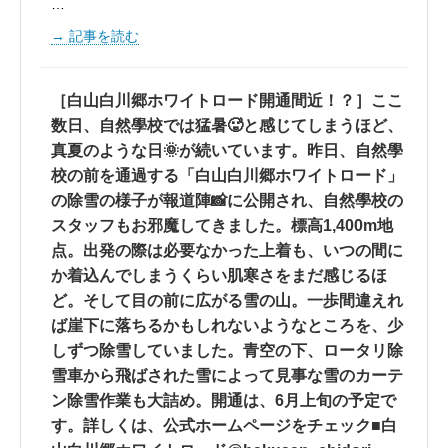
…
記事を読む
［白山白川郷ホワイトロード開通間近！？］ここ
数日、自然學校では猛暑🥵と感じてしまうほど、
真夏のような日🌞が続いています。昨日、自然學
校の前を通過する「白山白川郷ホワイトロード」
の除雪の様子が報道陣📸に公開され、自然學校の
スタッフもお邪魔してきました。標高1,400m地
点。出発の際は必要なかった上着も、いつの間に
か着込んでしまうくらい肌寒さをまだ感じるほ
ど。そして目の前に広がる雪の山。一歩間違えれ
ば崖下に落ちるかもしれないようなところを、少
しずつ除雪していました。青空の下、ロータリ除
雪車から飛ばされた雪によって見事な雪のカーテ
ン除雪作業も大詰め。開通は、6月上旬の予定で
す。詳しくは、公式ホームページをチェック■白