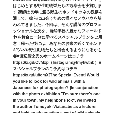
はじめとする野生動物🦊たちの観察会を実施しま
す 講師は長年に渡る野生のホンドキツネの観察を
通して、彼らに出会うための様々なノウハウを培
われてきました。今回は、そんな講師のプロフェ
ッショナルな技を、自然學校の豊かなフィールド
🏞を舞台に一緒に学べるスペシャルプランをご用
意！帰った後には、あなたのお家の近くでホンド
ギツネや野生動物たちと出会えるようになるかも
🤓■渡辺智之氏のホームページはコチラ
https://x.gd/CvMxp（Instagram@tmykwtnb）■
スペシャルプランのご予約はコチラ
https://x.gd/u8cmX[The Special Event! Would
you like to look for wild animals with a
Japanese fox photographer? ]In conjunction
with the photo exhibition "I'm sure there's one
in your town. My neighbor's fox", we invited
the author Tomoyuki Watanabe as a lecturer
and held an observation event of wild animals