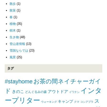
散歩
(1)
散策
(1)
春
(1)
植物
(35)
樹木
(1)
生き物
(48)
登山道情報
(13)
雪国ならでは
(23)
風景
(25)
タグ
#stayhome
お茶の間ネイチャーガイ
インタ
ド
きのこ
アウトドア
どんぐるみの森
イワナシ
ープリター
ス
キャンプ
ウォーキング
クマ
コシアブラ