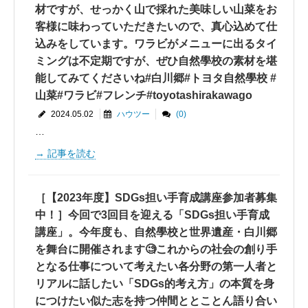
材ですが、せっかく山で採れた美味しい山菜をお
客様に味わっていただきたいので、真心込めて仕
込みをしています。ワラビがメニューに出るタイ
ミングは不定期ですが、ぜひ自然學校の素材を堪
能してみてくださいね#白川郷#トヨタ自然學校 #
山菜#ワラビ#フレンチ#toyotashirakawago
2024.05.02
ハウツー
(0)
…
記事を読む
［【2023年度】SDGs担い手育成講座参加者募集
中！］今回で3回目を迎える「SDGs担い手育成
講座」。今年度も、自然學校と世界遺産・白川郷
を舞台に開催されます🧐これからの社会の創り手
となる仕事について考えたい各分野の第一人者と
リアルに話したい「SDGs的考え方」の本質を身
につけたい似た志を持つ仲間ととことん語り合い