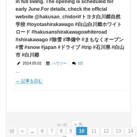
in full swing. The opening is scheduled for
early June.For details, check the official
website @hakusan_chidori#トヨタ白川郷自然
学校 #toyotashirakawago #白山白川郷ホワイト
ロード #hakusanshirakawagowhiteroad
#shirakawago #除雪 #準備中 #まもなくオープン
#雪 #snow #japan #ドライブ #trip #石川県 #白山
市 #白川郷
2024.05.02
ハウツー
(0)
…
記事を読む
« 先
10 / 65
頭
«
...
6
7
8
9
10
11
12
13
14