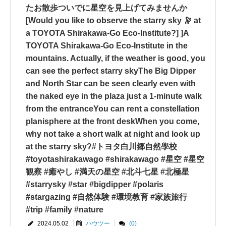
たお散歩ついでに星空を見上げてみませんか
[Would you like to observe the starry sky 🔭 at
a TOYOTA Shirakawa-Go Eco-Institute?] ]A
TOYOTA Shirakawa-Go Eco-Institute in the
mountains. Actually, if the weather is good, you
can see the perfect starry skyThe Big Dipper
and North Star can be seen clearly even with
the naked eye in the plaza just a 1-minute walk
from the entranceYou can rent a constellation
planisphere at the front deskWhen you come,
why not take a short walk at night and look up
at the starry sky?#トヨタ白川郷自然學校
#toyotashirakawago #shirakawago #星空 #星空
観察 #癒やし #満天の星空 #北斗七星 #北極星
#starrysky #star #bigdipper #polaris
#stargazing #自然体験 #環境教育 #家族旅行
#trip #family #nature
2024.05.02
ハウツー
(0)