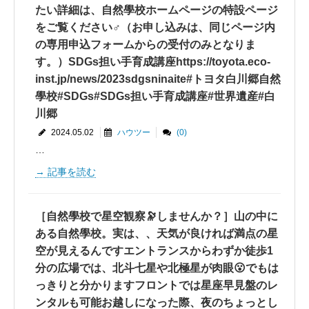
たい詳細は、自然學校ホームページの特設ページ
をご覧ください‍♂️（お申し込みは、同じページ内
の専用申込フォームからの受付のみとなりま
す。）SDGs担い手育成講座https://toyota.eco-
inst.jp/news/2023sdgsninaite#トヨタ白川郷自然
學校#SDGs#SDGs担い手育成講座#世界遺産#白
川郷
2024.05.02
ハウツー
(0)
…
記事を読む
［自然學校で星空観察🔭しませんか？］山の中に
ある自然學校。実は、、天気が良ければ満点の星
空が見えるんですエントランスからわずか徒歩1
分の広場では、北斗七星や北極星が肉眼😮でもは
っきりと分かりますフロントでは星座早見盤のレ
ンタルも可能お越しになった際、夜のちょっとし