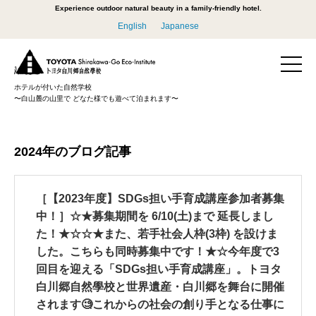
Experience outdoor natural beauty in a family-friendly hotel.
English
Japanese
ホテルが付いた自然学校
〜白山麓の山里で どなた様でも遊べて泊まれます〜
2024年のブログ記事
［【2023年度】SDGs担い手育成講座参加者募集
中！］☆★募集期間を 6/10(土)まで 延長しまし
た！★☆☆★また、若手社会人枠(3枠) を設けま
した。こちらも同時募集中です！★☆今年度で3
回目を迎える「SDGs担い手育成講座」。トヨタ
白川郷自然學校と世界遺産・白川郷を舞台に開催
されます🧐これからの社会の創り手となる仕事に